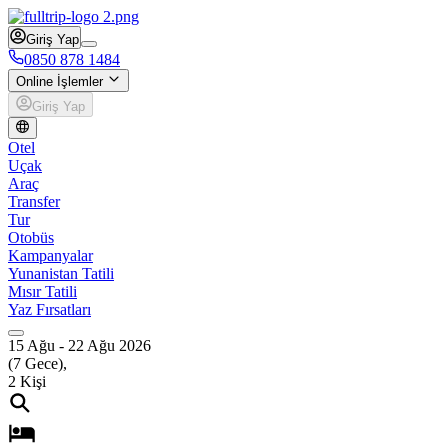
Giriş Yap
0850 878 1484
Online İşlemler
Giriş Yap
Otel
Uçak
Araç
Transfer
Tur
Otobüs
Kampanyalar
Yunanistan Tatili
Mısır Tatili
Yaz Fırsatları
15 Ağu
-
22 Ağu 2026
(
7
Gece),
2
Kişi