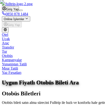
Giriş Yap
0850 878 1484
Online İşlemler
Giriş Yap
Otel
Uçak
Araç
Transfer
Tur
Otobüs
Kampanyalar
Yunanistan Tatili
Mısır Tatili
Yaz Fırsatları
Uygun Fiyatlı Otobüs Bileti Ara
Otobüs Biletleri
Otobüs bileti satın alma sürecini Fulltrip ile hızlı ve konforlu hale get