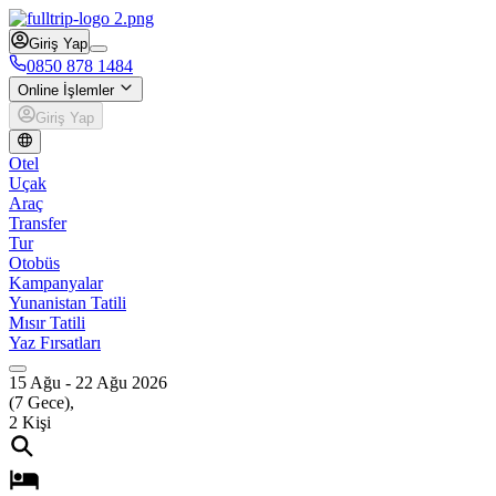
Giriş Yap
0850 878 1484
Online İşlemler
Giriş Yap
Otel
Uçak
Araç
Transfer
Tur
Otobüs
Kampanyalar
Yunanistan Tatili
Mısır Tatili
Yaz Fırsatları
15 Ağu
-
22 Ağu 2026
(
7
Gece),
2
Kişi