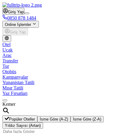
Giriş Yap
0850 878 1484
Online İşlemler
Giriş Yap
Otel
Uçak
Araç
Transfer
Tur
Otobüs
Kampanyalar
Yunanistan Tatili
Mısır Tatili
Yaz Fırsatları
Kemer
Popüler Oteller
İsme Göre (A-Z)
İsme Göre (Z-A)
Yıldız Sayısı (Artan)