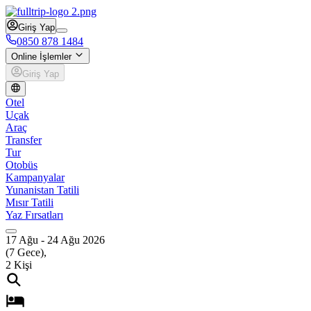
Giriş Yap
0850 878 1484
Online İşlemler
Giriş Yap
Otel
Uçak
Araç
Transfer
Tur
Otobüs
Kampanyalar
Yunanistan Tatili
Mısır Tatili
Yaz Fırsatları
17 Ağu
-
24 Ağu 2026
(
7
Gece),
2
Kişi